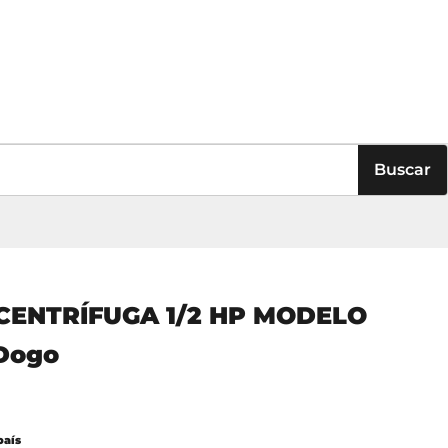
Buscar
ENTRÍFUGA 1/2 HP MODELO
Dogo
rta
país