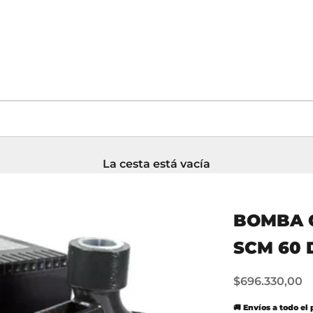
La cesta está vacía
BOMBA C
SCM 60 
Precio de ofe
$696.330,00
🚚 Envíos a todo el 