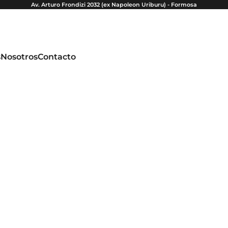
Av. Arturo Frondizi 2032 (ex Napoleon Uriburu) - Formosa
s
Nosotros
Contacto