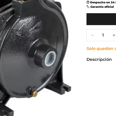
⏱ Despacho en 24 
🏷 Garantía oficial
Reducir cant
Aum
Solo quedan 
Descripción