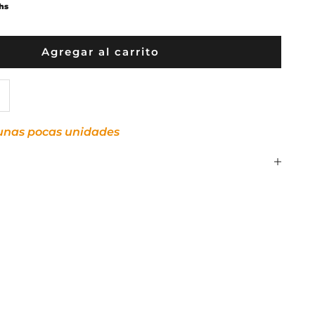
hs
Agregar al carrito
idad
entar cantidad
unas pocas unidades