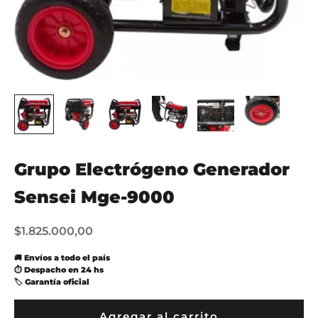
Grupo Electrógeno Generador
Sensei Mge-9000
Precio de oferta
$1.825.000,00
🚚 Envíos a todo el país
⏱ Despacho en 24 hs
🏷 Garantía oficial
Agregar al carrito