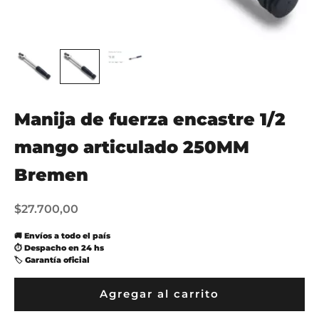
Manija de fuerza encastre 1/2
mango articulado 250MM
Bremen
Precio de oferta
$27.700,00
🚚 Envíos a todo el país
⏱ Despacho en 24 hs
🏷 Garantía oficial
Agregar al carrito